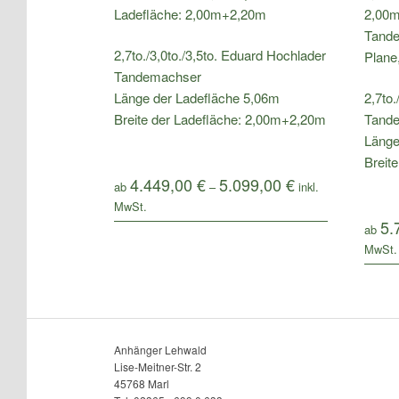
2,7to./3,0to./3,5to. Eduard Hochlader
Tandemachser
Länge der Ladefläche 5,06m
2,7to.
Breite der Ladefläche: 2,00m+2,20m
Tand
Länge
Breit
4.449,00
€
5.099,00
€
ab
–
5.
ab
Anhänger Lehwald
Lise-Meitner-Str. 2
45768 Marl