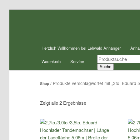
Zum
Zum
Inhalt
sekundären
wechseln
Inhalt
wechseln
Hauptmenü
Herzlich Willkommen bei Lehwald Anhänger
Anhä
Products
Warenkorb
Service
search
Suche
/ Produkte verschlagwortet mit „3to. Eduard 
Shop
Zeigt alle 2 Ergebnisse