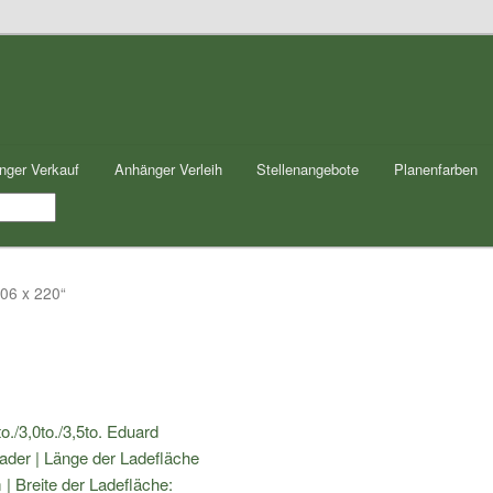
nger Verkauf
Anhänger Verleih
Stellenangebote
Planenfarben
506 x 220“