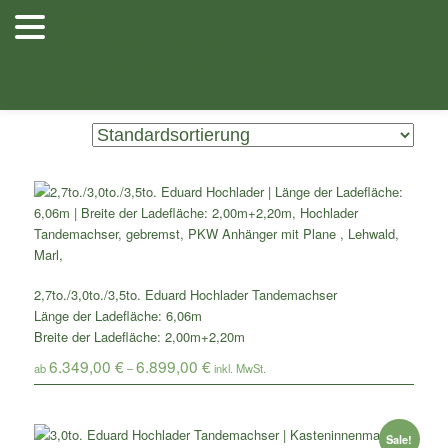
Zum
Zum
Herzlich
Inhalt
sekundären
Willkommen
Anhänger
Anhänger
Shop
/ Produkte verschlagwortet mit „3.5to. Eduard 606 x 220“
wechseln
Inhalt
Stellenangebote
Planenfarben
Ersatz
bei Lehwald
Verkauf
Verleih
wechseln
Anhänger
Zeigt alle 3 Ergebnisse
2,7to./3,0to./3,5to. Eduard Hochlader Tandemachser
Länge der Ladefläche: 6,06m
Breite der Ladefläche: 2,00m+2,20m
6.349,00
€
6.899,00
€
ab
–
Sale!