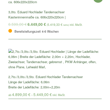
3,0to. Eduard Hochlader Tandemachser
Kasteninnenmaße ca. 606x220x220cm |
6.599,00
€
6.449,00
€
5.419,33
€
(
netto)
Bereitstellungszeit 4-6 Wochen
2,7to./3,0to./3,5to. Eduard Hochlader Tandemachser
Länge der Ladefläche: 6,06m
Breite der Ladefläche: 2,00m+2,20m
4.899,00
€
5.449,00
€
ab
–