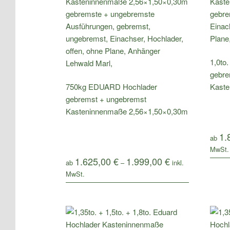
1,0to
gebre
750kg EDUARD Hochlader
Kaste
gebremst + ungebremst
Kasteninnenmaße 2,56×1,50×0,30m
1.
ab
1.625,00
€
1.999,00
€
ab
–