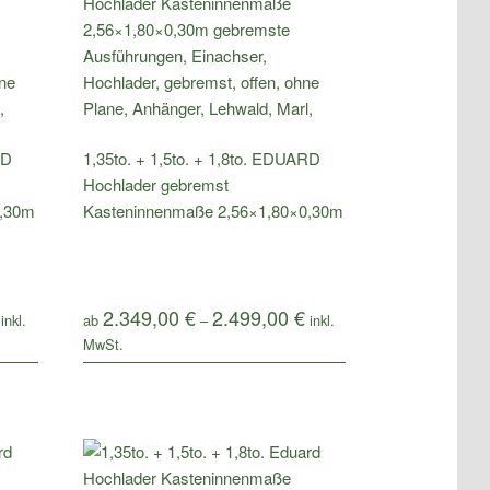
RD
1,35to. + 1,5to. + 1,8to. EDUARD
Hochlader gebremst
0,30m
Kasteninnenmaße 2,56×1,80×0,30m
2.349,00
€
2.499,00
€
ab
–