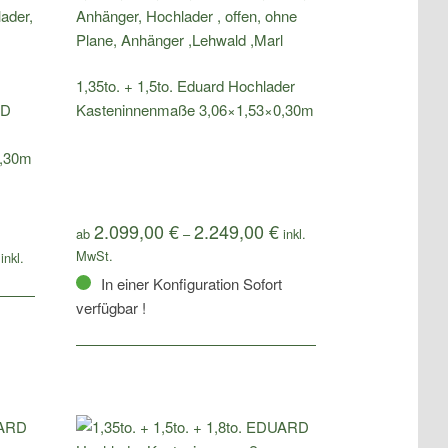
1,35to. + 1,5to. Eduard Hochlader
RD
Kasteninnenmaße 3,06×1,53×0,30m
0,30m
2.099,00
€
2.249,00
€
ab
–
In einer Konfiguration Sofort
verfügbar !