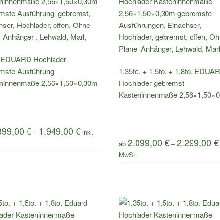
. EDUARD Hochlader
mste Ausführung
1,35to. + 1,5to. + 1,8to. EDUA
ninnenmaße 2,56×1,50×0,30m
Hochlader gebremst
Kasteninnenmaße 2,56×1,50×
899,00
€
1.949,00
€
–
2.099,00
€
2.299,00
€
ab
–