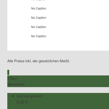
No Caption
No Caption
No Caption
No Caption
Alle Preise inkl. der gesetzlichen MwSt.
0
0 item
Warenkorb
Summe gesamt
0,00
€