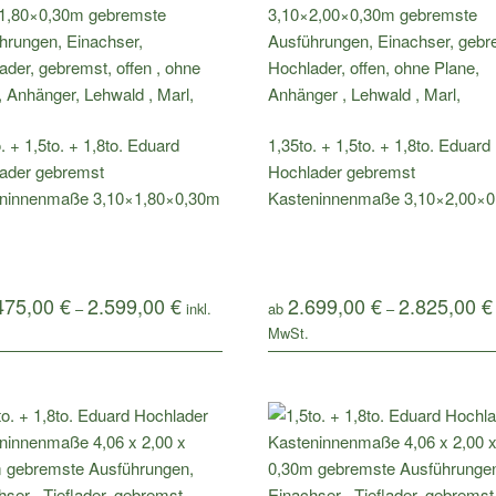
. + 1,5to. + 1,8to. Eduard
1,35to. + 1,5to. + 1,8to. Eduard
ader gebremst
Hochlader gebremst
ninnenmaße 3,10×1,80×0,30m
Kasteninnenmaße 3,10×2,00×
475,00
€
2.599,00
€
2.699,00
€
2.825,00
€
–
ab
–