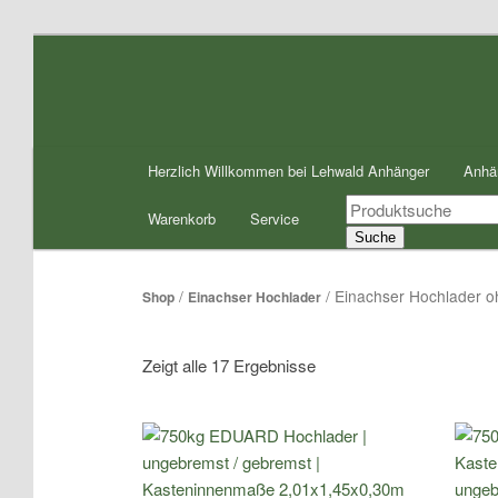
Zum
Zum
Inhalt
sekundären
wechseln
Inhalt
wechseln
Hauptmenü
Herzlich Willkommen bei Lehwald Anhänger
Anhä
Products
Warenkorb
Service
search
Suche
/
/ Einachser Hochlader 
Shop
Einachser Hochlader
Zeigt alle 17 Ergebnisse