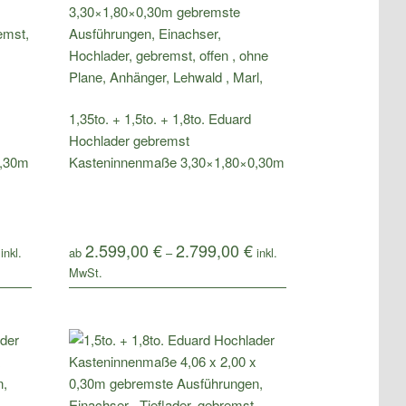
1,35to. + 1,5to. + 1,8to. Eduard
Hochlader gebremst
0,30m
Kasteninnenmaße 3,30×1,80×0,30m
2.599,00
€
2.799,00
€
ab
–