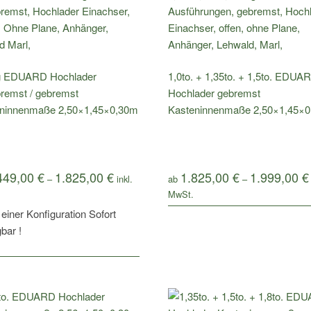
g EDUARD Hochlader
1,0to. + 1,35to. + 1,5to. EDUA
remst / gebremst
Hochlader gebremst
ninnenmaße 2,50×1,45×0,30m
Kasteninnenmaße 2,50×1,45×
449,00
€
1.825,00
€
1.825,00
€
1.999,00
€
–
ab
–
 einer Konfiguration Sofort
bar !