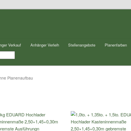
nger Verkauf
Anhänger Verleih
Stellenangebote
Planenfarben
ohne Planenaufbau