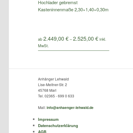
Hochlader gebremst
Kasteninnenmaße 2,30×1,40×0,30m
2.449,00
€
2.525,00
€
ab
–
Anhänger Lehwald
Lise-Meitner-Str. 2
45768 Marl
Tel. 02365 - 699 0 633
Mail:
info@anhaenger-lehwald.de
Impressum
Datenschutzerklärung
AGB