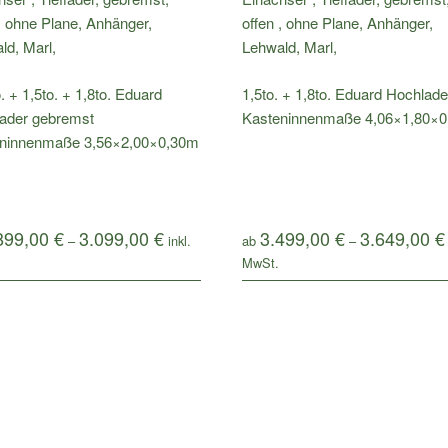
. + 1,5to. + 1,8to. Eduard
1,5to. + 1,8to. Eduard Hochlade
ader gebremst
Kasteninnenmaße 4,06×1,80×
ninnenmaße 3,56×2,00×0,30m
899,00
€
3.099,00
€
3.499,00
€
3.649,00
€
–
ab
–