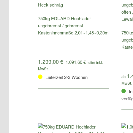
750kg EDUARD Hochlader
ungebremst / gebremst
Kasteninnenmaße 2,01×1,45×0,30m
750k
ungeb
Kaste
1.299,00
€
1.091,60
€
(
netto)
1.
ab
Lieferzeit 2-3 Wochen
In
verfüg