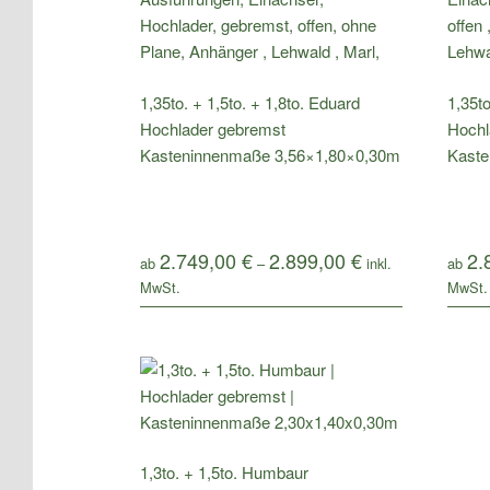
1,35to. + 1,5to. + 1,8to. Eduard
1,35to
Hochlader gebremst
Hochl
Kasteninnenmaße 3,56×1,80×0,30m
Kaste
2.749,00
€
2.899,00
€
2.
ab
–
ab
1,3to. + 1,5to. Humbaur