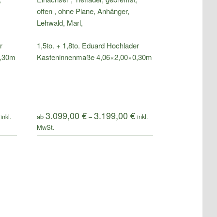
r
1,5to. + 1,8to. Eduard Hochlader
0,30m
Kasteninnenmaße 4,06×2,00×0,30m
3.099,00
€
3.199,00
€
ab
–