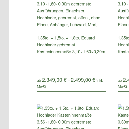
1,35to. + 1,5to. + 1,8to. Eduard
1,35to
Hochlader gebremst
Hochl
Kasteninnenmaße 3,10×1,60×0,30m
Kaste
2.349,00
€
2.499,00
€
2.
ab
–
ab