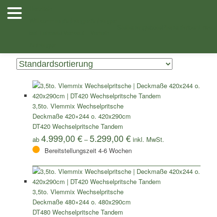
Zum
Zum
Herzlich
Inhalt
sekundären
Willkommen
Anhänger
Anhänger
/ Anhänger mit Wechselpritsche
Shop
wechseln
Inhalt
Stellenangebote
Planenfarben
Ersatz
bei Lehwald
Verkauf
Verleih
wechseln
Zeigt alle 14 Ergebnisse
Anhänger
3,5to. Vlemmix Wechselpritsche
Deckmaße 420×244 o. 420x290cm
DT420 Wechselpritsche Tandem
4.999,00
€
5.299,00
€
ab
–
Bereitstellungszeit 4-6 Wochen
3,5to. Vlemmix Wechselpritsche
Deckmaße 480×244 o. 480x290cm
DT480 Wechselpritsche Tandem